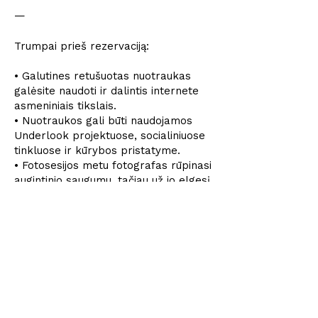
—
Trumpai prieš rezervaciją:
• Galutines retušuotas nuotraukas
galėsite naudoti ir dalintis internete
asmeniniais tikslais.
• Nuotraukos gali būti naudojamos
Underlook projektuose, socialiniuose
tinkluose ir kūrybos pristatyme.
• Fotosesijos metu fotografas rūpinasi
augintinio saugumu, tačiau už jo elgesį
atsako šeimininkas.
👉
Plačiau apie fotosesijos sąlygas
Užsakyti