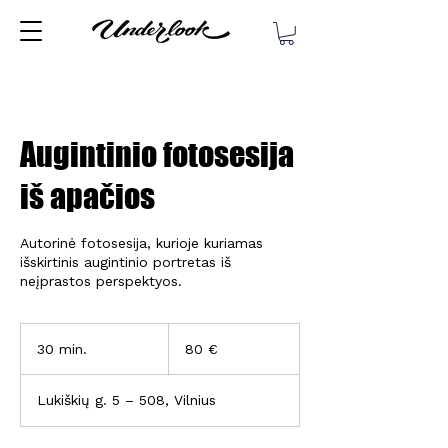
Augintinio fotosesija
iš apačios
Autorinė fotosesija, kurioje kuriamas
išskirtinis augintinio portretas iš
neįprastos perspektyos.
80
eurų
30 min.
3
80 €
0
m
Lukiškių g. 5 – 508, Vilnius
i
n
.